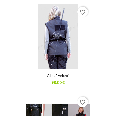
favorite_border
Gilet " Velcro"
98,00 €
favorite_border