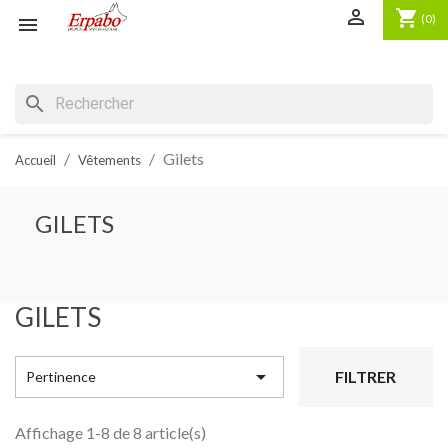

shopping_cart
(0)

search
Gilets
Accueil
Vêtements
GILETS
GILETS

FILTRER
Pertinence
Affichage 1-8 de 8 article(s)