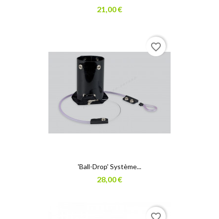
21,00 €
favorite_border
'Ball-Drop' Système...
28,00 €
favorite_border