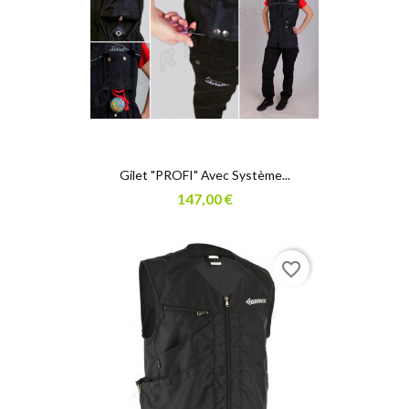
Gilet "PROFI" Avec Système...
147,00 €
favorite_border