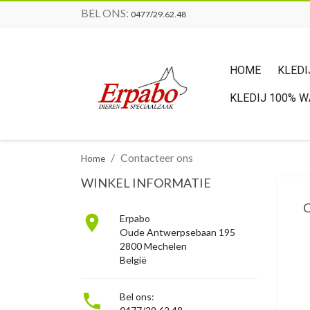
BEL ONS:
0477/29.62.48
HOME
KLEDI
KLEDIJ 100% 
Contacteer ons
Home
WINKEL INFORMATIE

Erpabo
Oude Antwerpsebaan 195
2800 Mechelen
België

Bel ons: